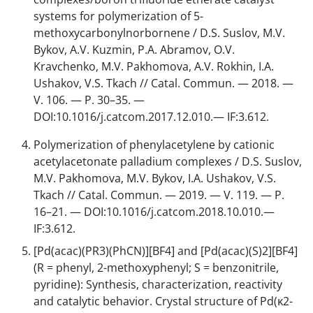
systems for polymerization of 5-
methoxycarbonylnorbornene / D.S. Suslov, M.V.
Bykov, A.V. Kuzmin, P.A. Abramov, O.V.
Kravchenko, M.V. Pakhomova, A.V. Rokhin, I.A.
Ushakov, V.S. Tkach // Catal. Commun. — 2018. —
V. 106. — P. 30–35. —
DOI:10.1016/j.catcom.2017.12.010.— IF:3.612.
Polymerization of phenylacetylene by cationic
acetylacetonate palladium complexes / D.S. Suslov,
M.V. Pakhomova, M.V. Bykov, I.A. Ushakov, V.S.
Tkach // Catal. Commun. — 2019. — V. 119. — P.
16–21. — DOI:10.1016/j.catcom.2018.10.010.—
IF:3.612.
[Pd(acac)(PR3)(PhCN)][BF4] and [Pd(acac)(S)2][BF4]
(R = phenyl, 2-methoxyphenyl; S = benzonitrile,
pyridine): Synthesis, characterization, reactivity
and catalytic behavior. Crystal structure of Pd(κ2-