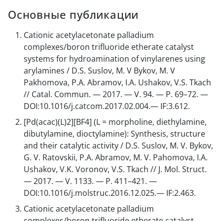
Основные публикации
Cationic acetylacetonate palladium
complexes/boron trifluoride etherate catalyst
systems for hydroamination of vinylarenes using
arylamines / D.S. Suslov, M. V Bykov, M. V
Pakhomova, P.A. Abramov, I.A. Ushakov, V.S. Tkach
// Catal. Commun. — 2017. — V. 94. — P. 69–72. —
DOI:10.1016/j.catcom.2017.02.004.— IF:3.612.
[Pd(acac)(L)2][BF4] (L = morpholine, diethylamine,
dibutylamine, dioctylamine): Synthesis, structure
and their catalytic activity / D.S. Suslov, M. V. Bykov,
G. V. Ratovskii, P.A. Abramov, M. V. Pahomova, I.A.
Ushakov, V.K. Voronov, V.S. Tkach // J. Mol. Struct.
— 2017. — V. 1133. — P. 411–421. —
DOI:10.1016/j.molstruc.2016.12.025.— IF:2.463.
Cationic acetylacetonate palladium
complexes/boron trifluoride etherate catalyst