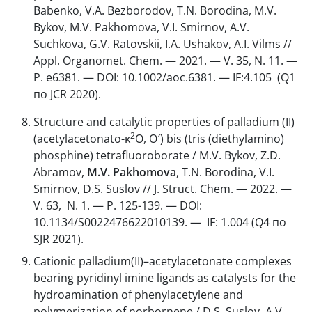
Babenko, V.A. Bezborodov, T.N. Borodina, M.V.
Bykov, M.V. Pakhomova, V.I. Smirnov, A.V.
Suchkova, G.V. Ratovskii, I.A. Ushakov, A.I. Vilms //
Appl. Organomet. Chem. — 2021. — V. 35, N. 11. —
P. e6381. — DOI: 10.1002/aoc.6381. — IF:4.105 (Q1
по JCR 2020).
Structure and catalytic properties of palladium (II)
2
(acetylacetonato-κ
O, O′) bis (tris (diethylamino)
phosphine) tetrafluoroborate / M.V. Bykov, Z.D.
Abramov,
M.V. Pakhomova
, T.N. Borodina, V.I.
Smirnov, D.S. Suslov // J. Struct. Chem. — 2022. —
V. 63, N. 1. — P. 125-139. — DOI:
10.1134/S0022476622010139. — IF: 1.004 (Q4 по
SJR 2021).
Cationic palladium(II)–acetylacetonate complexes
bearing pyridinyl imine ligands as catalysts for the
hydroamination of phenylacetylene and
polymerization of norbornene / D.S. Suslov, A.V.