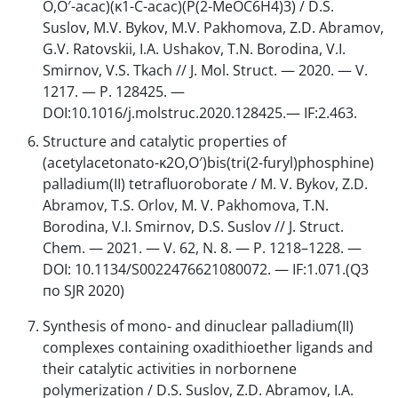
O,O′-acac)(κ1-C-acac)(P(2-MeOC6H4)3) / D.S.
Suslov, M.V. Bykov, M.V. Pakhomova, Z.D. Abramov,
G.V. Ratovskii, I.A. Ushakov, T.N. Borodina, V.I.
Smirnov, V.S. Tkach // J. Mol. Struct. — 2020. — V.
1217. — P. 128425. —
DOI:10.1016/j.molstruc.2020.128425.— IF:2.463.
Structure and catalytic properties of
(acetylacetonato-κ2O,O′)bis(tri(2-furyl)phosphine)
palladium(II) tetrafluoroborate / M. V. Bykov, Z.D.
Abramov, T.S. Orlov, M. V. Pakhomova, T.N.
Borodina, V.I. Smirnov, D.S. Suslov // J. Struct.
Chem. — 2021. — V. 62, N. 8. — P. 1218–1228. —
DOI: 10.1134/S0022476621080072. — IF:1.071.(Q3
по SJR 2020)
Synthesis of mono- and dinuclear palladium(II)
complexes containing oxadithioether ligands and
their catalytic activities in norbornene
polymerization / D.S. Suslov, Z.D. Abramov, I.A.