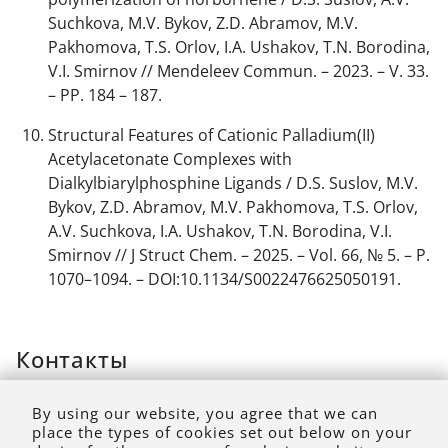
Suchkova, M.V. Bykov, Z.D. Abramov, M.V.
Pakhomova, T.S. Orlov, I.A. Ushakov, T.N. Borodina,
V.I. Smirnov // Mendeleev Commun. – 2023. – V. 33.
– PP. 184 – 187.
Structural Features of Cationic Palladium(II)
Acetylacetonate Complexes with
Dialkylbiarylphosphine Ligands / D.S. Suslov, M.V.
Bykov, Z.D. Abramov, M.V. Pakhomova, T.S. Orlov,
A.V. Suchkova, I.A. Ushakov, T.N. Borodina, V.I.
Smirnov // J Struct Chem. – 2025. – Vol. 66, № 5. – P.
1070–1094. – DOI:10.1134/S0022476625050191.
Контакты
Тел. 89027609005
By using our website, you agree that we can
place the types of cookies set out below on your
e-mail: m-belova@bk.ru