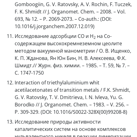
Gomboogiin, G. V. Ratovsky, A. V. Roсhin, F. Tuczek,
F. K. Shmidt // J. Organomet. Chem. – 2008. – Vol.
693, № 12. – P. 2069-2073. – Co-auth.: (DOI:
10.1016/j.jorganchem.2007.12.019)
Исследование адсорбции CО и H
на Co-
2
содержащем высококремнеземном цеолите
методом вакуумной манометрии / О. В. Ищенко,
К. П. Жданова, Ян Юн Бин, Н. В. Алексеева, Ф.К.
Шмидт.// Журн. физ. химии. – 1985. – Т. 59, № 7. –
С. 1747-1750
Interaction of triethylaluminium whit
acetilacetonates of transition metals / F.K. Shmidt,
G. V. Ratovsky, T. V. Dmitrieva, I. N. Ivleva, Yu. G.
Borodko // J. Organomet. Chem. – 1983. – V. 256. –
P. 309-329. (DOI: 10.1016/S0022-328X(00)99208-8)
Исследование природы активности
каталитических систем на основе комплексов
нульвалентного никеля в реакции димеризации