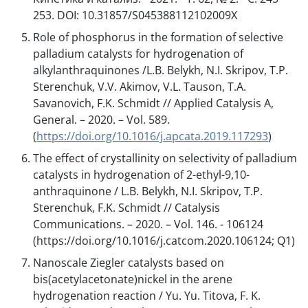
253. DOI: 10.31857/S045388112102009X
Role of phosphorus in the formation of selective
palladium catalysts for hydrogenation of
alkylanthraquinones /L.B. Belykh, N.I. Skripov, T.P.
Sterenchuk, V.V. Akimov, V.L. Tauson, T.A.
Savanovich, F.K. Schmidt // Applied Catalysis A,
General. – 2020. – Vol. 589.
(
https://doi.org/10.1016/j.apcata.2019.117293
)
The effect of crystallinity on selectivity of palladium
catalysts in hydrogenation of 2-ethyl-9,10-
anthraquinone / L.B. Belykh, N.I. Skripov, T.P.
Sterenchuk, F.K. Schmidt // Catalysis
Communications. – 2020. – Vol. 146. - 106124
(https://doi.org/10.1016/j.catcom.2020.106124; Q1)
Nanoscale Ziegler catalysts based on
bis(acetylacetonate)nickel in the arene
hydrogenation reaction / Yu. Yu. Titova, F. K.