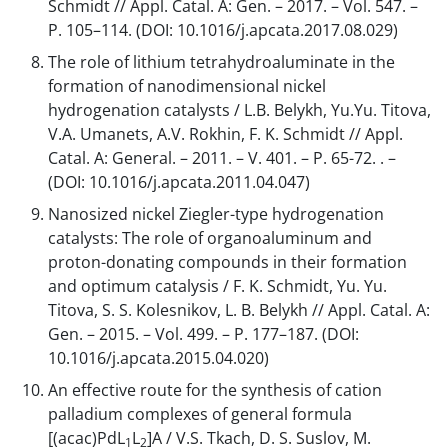
Schmidt // Appl. Catal. A: Gen. – 2017. – Vol. 547. –
P. 105–114. (DOI: 10.1016/j.apcata.2017.08.029)
The role of lithium tetrahydroaluminate in the
formation of nanodimensional nickel
hydrogenation catalysts / L.B. Belykh, Yu.Yu. Titova,
V.A. Umanets, A.V. Rokhin, F. K. Schmidt // Appl.
Catal. A: General. – 2011. – V. 401. – P. 65-72. . –
(DOI: 10.1016/j.apcata.2011.04.047)
Nanosized nickel Ziegler-type hydrogenation
catalysts: The role of organoaluminum and
proton-donating compounds in their formation
and optimum catalysis / F. K. Schmidt, Yu. Yu.
Titova, S. S. Kolesnikov, L. B. Belykh // Appl. Catal. A:
Gen. – 2015. – Vol. 499. – P. 177–187. (DOI:
10.1016/j.apcata.2015.04.020)
An effective route for the synthesis of cation
palladium complexes of general formula
[(acac)PdL
L
]A / V.S. Tkach, D. S. Suslov, M.
1
2