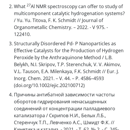
27
What
Al NMR spectroscopy can offer to study of
multicomponent catalytic hydrogenation systems?
/ Yu. Yu. Titova, F. K. Schmidt // Journal of
Organometallic Chemistry. – 2022. - V 975. -
122410.
Structurally Disordered Pd- P Nanoparticles as
Effective Catalysts for the Production of Hydrogen
Peroxide by the Anthraquinone Method / L.B.
Belykh, N.I. Skripov, T.P. Sterenchuk, V. V. Akimov,
V.L. Tauson, E.A. Milenkaya, F.K. Schmidt // Eur. J.
Inorg. Chem. 2021. – V. 44. – P. 4586–4593
(doi.org/10.1002/ejic.202100712)
Причины антибатной зависимости частоты
оборотов гидрирования ненасыщенных
соединений от концентрации палладиевого
катализатора / Скрипов Н.И., Белых Л.Б.,
Стеренчук Т.П., Левченко А.С., Шмидт Ф.К. //
Кинетика и катализ. - 2021. - Т. 62, № 2. - С. 245-