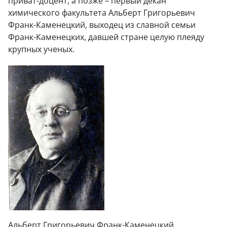
приват-доцент, а позже – первый декан
химического факультета Альберт Григорьевич
Франк-Каменецкий, выходец из славной семьи
Франк-Каменецких, давшей стране целую плеяду
крупных ученых.
Альберт Григорьевич Франк-Каменецкий