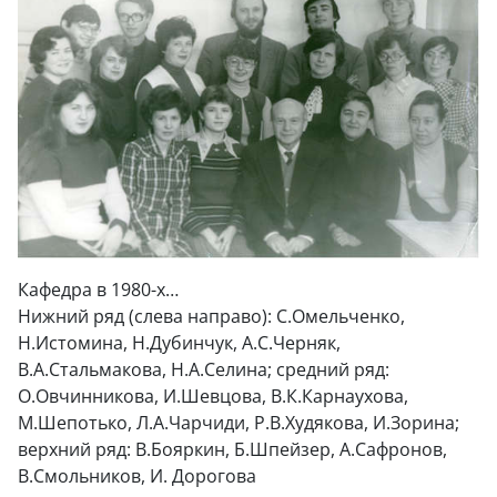
Кафедра в 1980-х…
Нижний ряд (слева направо): С.Омельченко,
Н.Истомина, Н.Дубинчук, А.С.Черняк,
В.А.Стальмакова, Н.А.Селина; средний ряд:
О.Овчинникова, И.Шевцова, В.К.Карнаухова,
М.Шепотько, Л.А.Чарчиди, Р.В.Худякова, И.Зорина;
верхний ряд: В.Бояркин, Б.Шпейзер, А.Сафронов,
В.Смольников, И. Дорогова