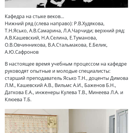
Кафедра на стыке веков...
Нижний ряд (слева направо): Р.В.Худякова,
Т.Н.Ясько, А.В.Самарина, Л.А.Чарчиди; верхний ряд:
А.В.Кашевский, Н.А.Селина, Е.Туманова,
О.В.Овчинникова, В.А.Стальмакова, Е.Белик,
А.Ю.Сафронов
В настоящее время учебным процессом на кафедре
руководят опытные и молодые специалисты:
старший преподаватель Ясько Т.Н., доценты Димова
Л.М., Кашевский А.В., Вильмс А.И., Баженов Б.Н.,
Даткова Е.А., инженеры Кулева Т.В., Минеева Л.А. и
Клюева Т.Б.