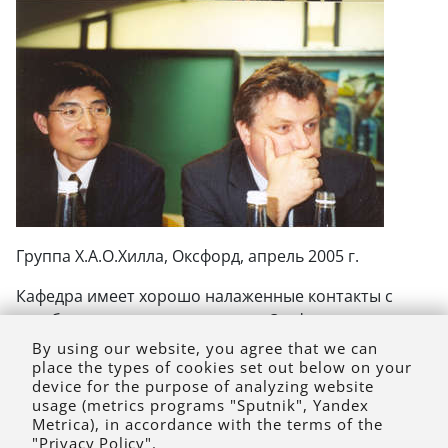
Группа Х.А.О.Хилла, Оксфорд, апрель 2005 г.
Кафедра имеет хорошо налаженные контакты с
зарубежными университетами: Оксфордским
университетом (Великобритания), университетом г.
By using our website, you agree that we can
place the types of cookies set out below on your
Феррара (Италия), Техасским университетом (США),
device for the purpose of analyzing website
Канадзавским университетом (Япония),
usage (metrics programs "Sputnik", Yandex
Монгольским государственным университетом и др.
Metrica), in accordance with the terms of the
"Privacy Policy"
.